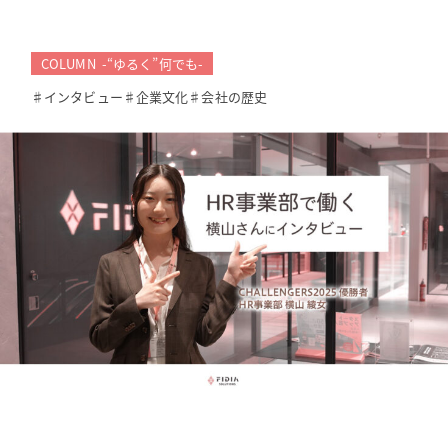
COLUMN -“ゆるく”何でも-
♯インタビュー
♯企業文化
♯会社の歴史